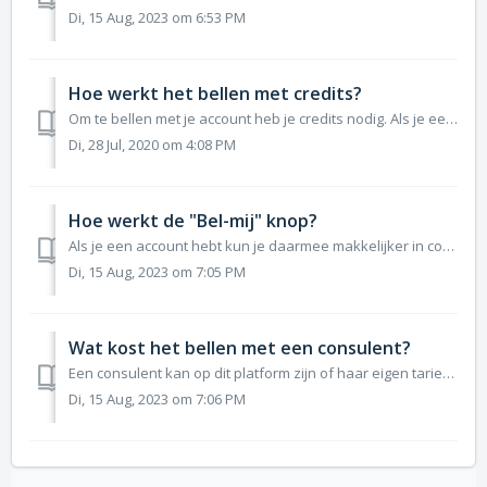
Di, 15 Aug, 2023 om 6:53 PM
Hoe werkt het bellen met credits?
Om te bellen met je account heb je credits nodig. Als je een account hebt aangemaakt dan kun je credits in jouw wallet storten. Met deze credits kun jij een...
Di, 28 Jul, 2020 om 4:08 PM
Hoe werkt de "Bel-mij" knop?
Als je een account hebt kun je daarmee makkelijker in contact komen met consulenten. Je hebt het vast al eens gezien, de "Bel-mij" knop. Je vraagt...
Di, 15 Aug, 2023 om 7:05 PM
Wat kost het bellen met een consulent?
Een consulent kan op dit platform zijn of haar eigen tarief per minuut aangeven. Een direct antwoord is er daarom niet. Er zijn twee manieren waarop je kunt...
Di, 15 Aug, 2023 om 7:06 PM