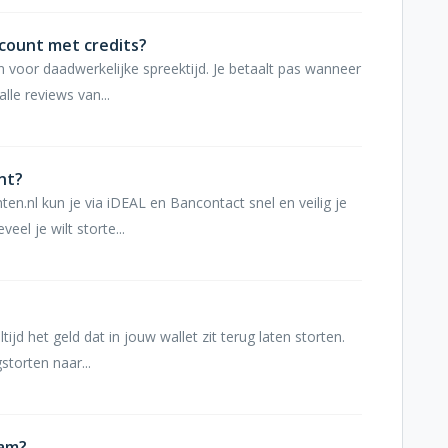
ccount met credits?
n voor daadwerkelijke spreektijd. Je betaalt pas wanneer
le reviews van...
unt?
en.nl kun je via iDEAL en Bancontact snel en veilig je
eel je wilt storte...
tijd het geld dat in jouw wallet zit terug laten storten.
storten naar...
aam?